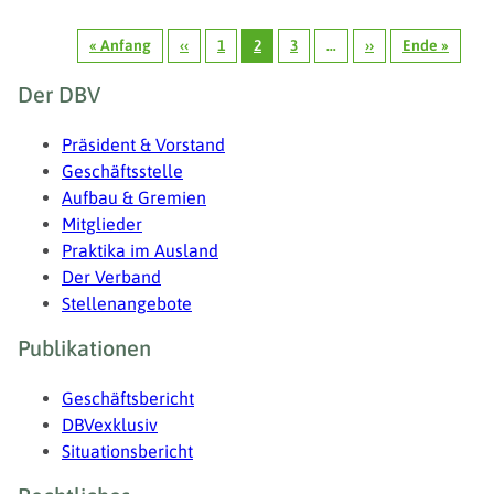
Seitennummerierung
« Anfang
‹‹
1
2
3
…
››
Ende »
Erste
Vorherige
Seite
Seite
Seite
Nächste
Letzte
Seite
Seite
Seite
Seite
Fußzeile
Der DBV
Präsident & Vorstand
Geschäftsstelle
Aufbau & Gremien
Mitglieder
Praktika im Ausland
Der Verband
Stellenangebote
Publikationen
Geschäftsbericht
DBVexklusiv
Situationsbericht