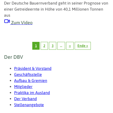
Der Deutsche Bauernverband geht in seiner Prognose von
einer Getreideernte in Höhe von 40,1 Millionen Tonnen
aus
Zum Video
Seitennummerierung
1
2
3
…
››
Ende »
Seite
Seite
Seite
Nächste
Letzte
Seite
Seite
Fußzeile
Der DBV
Präsident & Vorstand
Geschäftsstelle
Aufbau & Gremien
Mitglieder
Praktika im Ausland
Der Verband
Stellenangebote