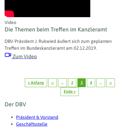
Video
Die Themen beim Treffen im Kanzleramt
DBV-Präsident J. Rukwied äußert sich zum geplanten
Treffen im Bundeskanzleramt am 02.12.2019.
Zum Video
Seitennummerierung
« Anfang
‹‹
…
2
3
4
…
››
Erste
Vorherige
Seite
Seite
Seite
Nächste
Seite
Seite
Ende »
Seite
Letzte
Seite
Fußzeile
Der DBV
Präsident & Vorstand
Geschäftsstelle