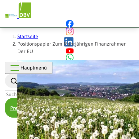
Hauptnavigation
Direkt
zum
Inhalt
Pfadnavigation
Startseite
Positionspapier Zum Mehrjährigen Finanzrahmen
Der EU
Hauptmenü
Suche
Presse