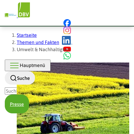
Hauptnavigation
Direkt
zum
Inhalt
Pfadnavigation
Startseite
Themen und Fakten
Umwelt & Nachhaltigkeit
Hauptmenü
Suche
Presse