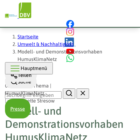
Hauptnavigation
Direkt
zum
Inhalt
Pfadnavigation
Startseite
Umwelt & Nachhaltigkeit
Modell- und Demonstrationsvorhaben
HumusKlimaNetz
Hauptmenü
Teilen
Suche
01.06.2026
|
Thema
|
HumusKlimaNetz
|
von
Jeanette Stresow
Modell- und
Presse
Demonstrationsvorhaben
HumusKlimaNetz