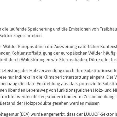
n die laufende Speicherung und die Emissionen von Treibha
ektor zugeschrieben.
 Wälder Europas durch die Ausweitung natürlicher Kohlenst
zenden Kohlenstoffsättigung der europäischen Wälder häufig
gkeit durch Waldstörungen wie Sturmschäden, Dürre oder In
tzleistung der Holzverwendung durch ihre Substitutionseffek
ese nur indirekt in die Klimaberichterstattung eingeht. Der W
enhang die klare Empfehlung aus, dass potenzielle Substitut
nen über den Lebensweg von funktionsgleichen Holz- und N
betrachtet werden dürfen, sondern immer im Zusammenhang 
 Bestand der Holzprodukte gesehen werden müssen.
tagentur (EEA) wurde angemerkt, dass der LULUCF-Sektor im