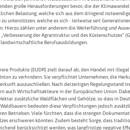
zenden große Herausforderungen bevor, die der Klimawandel 
tlichen Belastung, welche sich aus dem dringend notwendige
e zu unterstützen, welche es sich - teilweise seit Generation
rn. Hierzu zählen unter anderem die Weiterführung und Ausw
„Verbesserung der Agrarstruktur und des Küstenschutzes“ (
n landwirtschaftliche Berufsausbildungen.
eie Produkte (EUDR) zielt darauf ab, den Handel mit illega
nion zu verhindern. Sie verpflichtet Unternehmen, die Herku
erkunft auszuschließen. Nach derzeitigen Regelungsstand tre
n auch Wirtschaftsakteure in der Europäischen Union. Dabei
 Hektar zusätzliche Waldflächen und Gehölze, so dass in De
e Waldbauern bedeuten diese Verpflichtungen jedoch zusätz
ren Betrieben. Viele fürchten, dass die strengen Dokumenta
lzes erschweren könnten. Zudem besteht Sorge, dass tradit
ichend berücksichtigt werden, was langfristige negative Effe