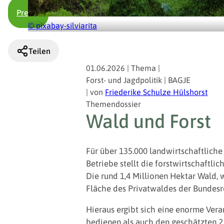
Presse
© pixabay-silviarita
Teilen
01.06.2026
|
Thema
|
Forst- und Jagdpolitik | BAGJE
|
von
Friederike Schulze Hülshorst
Themendossier
Wald und Forst
Für über 135.000 landwirtschaftliche
Betriebe stellt die forstwirtschaftl
Die rund 1,4 Millionen Hektar Wald, 
Fläche des Privatwaldes der Bundesr
Hieraus ergibt sich eine enorme Ver
bedienen als auch den geschätzten 2