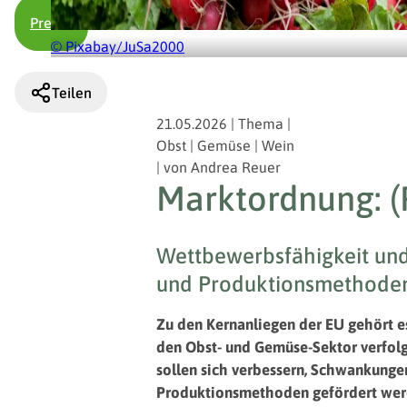
Presse
© Pixabay/JuSa2000
Teilen
21.05.2026
|
Thema
|
Obst | Gemüse | Wein
|
von
Andrea Reuer
Marktordnung: (F
Wettbewerbsfähigkeit und
und Produktionsmethoden 
Zu den Kernanliegen der EU gehört es
den Obst- und Gemüse-Sektor verfolg
sollen sich verbessern, Schwankung
Produktionsmethoden gefördert werd