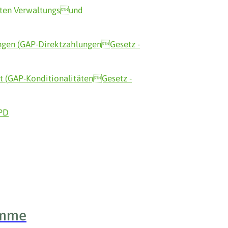
erten Verwaltungsund
ungen (GAP-DirektzahlungenGesetz -
t (GAP-KonditionalitätenGesetz -
APD
amme