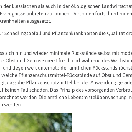
n der klassischen als auch in der ökologischen Landwirtsch
rzeugnisse anbieten zu können. Durch den fortschreitenden
rankheiten ausgesetzt.
r Schädlingsbefall und Pflanzenkrankheiten die Qualität dra
ass sich hin und wieder minimale Rückstände selbst mit mod
dass Obst und Gemüse meist frisch und während des Wachstum
h und liegen weit unterhalb der amtlichen Rückstandshöchst
 welche Pflanzenschutzmittel-Rückstände auf Obst und Gemü
egt, dass die Pflanzenschutzmittel bei der Anwendung gerad
f keinen Fall schaden. Das Prinzip des vorsorgenden Verbrau
rechnet werden. Die amtliche Lebensmittelüberwachung in d
en werden.