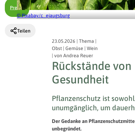
Presse
© Pixabay/c_ejaugsburg
Teilen
23.05.2026
|
Thema
|
Obst | Gemüse | Wein
|
von
Andrea Reuer
Rückstände von P
Gesundheit
Pflanzenschutz ist sowohl
unumgänglich, um dauerha
Der Gedanke an Pflanzenschutzmittel 
unbegründet.