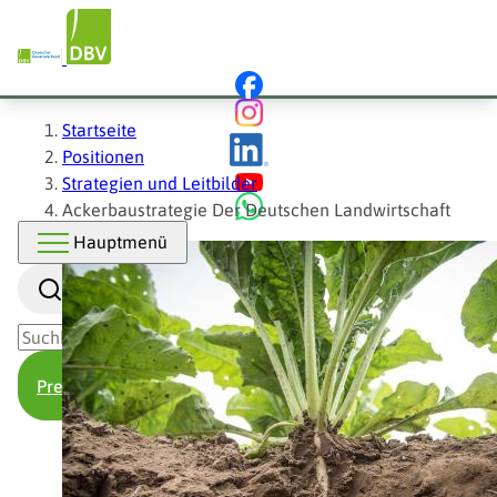
Hauptnavigation
Direkt
zum
Inhalt
Pfadnavigation
Startseite
Positionen
Strategien und Leitbilder
Ackerbaustrategie Der Deutschen Landwirtschaft
Hauptmenü
Suche
Presse