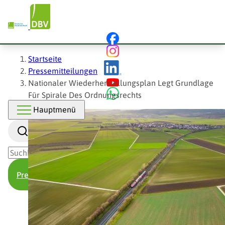
Hauptnavigation
Direkt
zum
Inhalt
Pfadnavigation
Startseite
Pressemitteilungen
Nationaler Wiederherstellungsplan Legt Grundlage
Für Spirale Des Ordnungsrechts
Hauptmenü
Suche
Presse