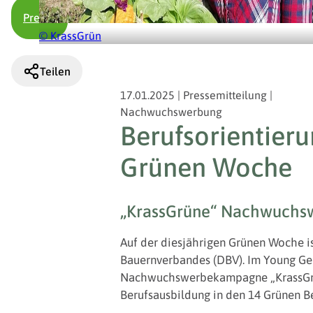
Presse
© KrassGrün
Teilen
17.01.2025
|
Pressemitteilung
|
Nachwuchswerbung
Berufsorientieru
Grünen Woche
„KrassGrüne“ Nachwuchsw
Auf der diesjährigen Grünen Woche i
Bauernverbandes (DBV). Im Young Ge
Nachwuchswerbekampagne „KrassGrün“
Berufsausbildung in den 14 Grünen B