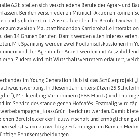
le 6.2b stellen sich verschiedene Berufe der Agrar- und Bau
fassen. Bei den verschiedenen Mitmach-Aktionen können Sch
ben und sich direkt mit Auszubildenden der Berufe Landwirt
r zum zweiten Mal stattfindenden Karrierehalle Interaktion
en 14 Grünen Berufen. Damit werden allen Interessierten ze
eboten. Mit Spannung werden zwei Podiumsdiskussionen im Y
Kammern und der Agentur für Arbeit werden mit Auszubildende
tieren. Zudem wird mit Wirtschaftsvertretern erläutert, welc
bandes im Young Generation Hub ist das Schülerprojekt „
-Nachwuchswerbung. In diesem Jahr unterstützen 25 Schülerin
gdorf), Mecklenburg-Vorpommern (RBB Müritz) und Thüringen 
 im Service des standeigenen Hofcafés. Erstmalig wird tägl
erbekampagne „KrassGrün“ berichtet werden. Damit bieten
eichen Berufsfelder der Hauswirtschaft und ermöglichen gleic
rinnen selbst sammeln wichtige Erfahrungen im Bereich Me
künftige Berufsentscheidungen.