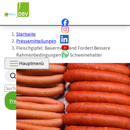
Hauptnavigation
Direkt
zum
Inhalt
Pfadnavigation
Startseite
Pressemitteilungen
Fleischgipfel: Bauernverband Fordert Bessere
Rahmenbedingungen Für Schweinehalter
Hauptmenü
Suche
Presse