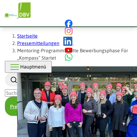
Hauptnavigation
Direkt
zum
Inhalt
Pfadnavigation
Startseite
Pressemitteilungen
Mentoring-Programm: Dritte Bewerbungsphase Für
„Kompass“ Startet
Hauptmenü
Suche
Presse