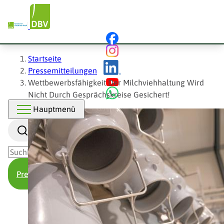
Hauptnavigation
Direkt
zum
Inhalt
Pfadnavigation
Startseite
Pressemitteilungen
Wettbewerbsfähigkeit Der Milchviehhaltung Wird
Nicht Durch Gesprächskreise Gesichert!
Hauptmenü
Suche
Presse