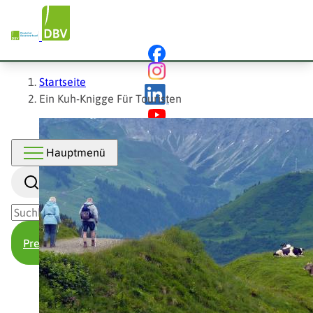
Hauptnavigation
Direkt
zum
Inhalt
Pfadnavigation
Startseite
Ein Kuh-Knigge Für Touristen
Hauptmenü
Suche
Presse