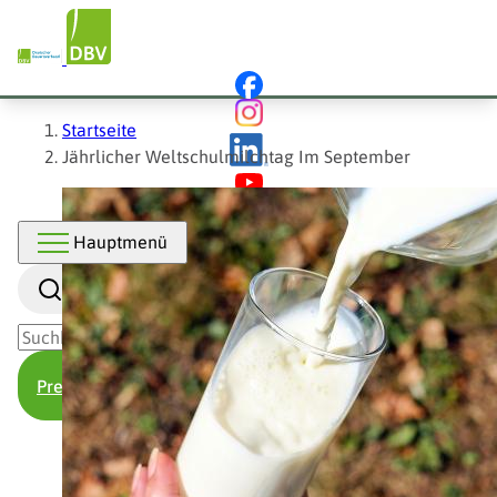
Hauptnavigation
Direkt
zum
Inhalt
Pfadnavigation
Startseite
Jährlicher Weltschulmilchtag Im September
Hauptmenü
Suche
Presse