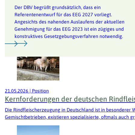
Der DBV begrüßt grundsätzlich, dass ein
21.05.2026
|
Position
Referentenentwurf für das EEG 2027 vorliegt.
Kernforderungen der deutschen Rindfleischerzeugung
Angesichts des nahenden Auslaufens der aktuellen
Genehmigung für das EEG 2023 ist ein zügiges und
Die Rindfleischerzeugung in Deutschland ist in besonderer 
konstruktives Gesetzgebungsverfahren notwendig.
Gemischtbetrieben, existieren spezialisierte, oftmals auch 
21.05.2026
|
Position
Kernforderungen der deutschen Rindfle
Die Rindfleischerzeugung in Deutschland ist in besonderer 
Gemischtbetrieben, existieren spezialisierte, oftmals auch 