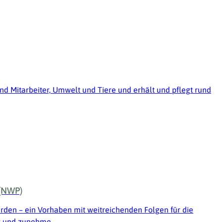
nd Mitarbeiter, Umwelt und Tiere und erhält und pflegt rund
 (NWP)
den – ein Vorhaben mit weitreichenden Folgen für die
ng und zunehme