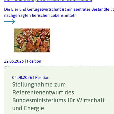
Die Eier und Geflügelwirtschaft ist ein zentraler Bestandtei
nachgefragten tierischen Lebensmitteln.
22.05.2026
|
Position
Eier- und Geflügelwirtschaft in Deutschl
Die Eier und Geflügelwirtschaft ist ein zentraler Bestandtei
04.08.2026
|
Position
nachgefragten tierischen Lebensmitteln.
Stellungnahme zum
Referentenentwurf des
Bundesministeriums für Wirtschaft
und Energie