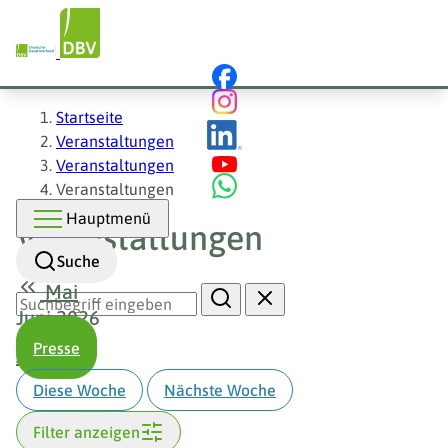
Hauptnavigation
Direkt
zum
Inhalt
Pfadnavigation
Startseite
Veranstaltungen
Veranstaltungen
Veranstaltungen
Hauptmenü
Veranstaltungen
Suche
Mai
Juni 2026
Presse
Juli
Diese Woche
Nächste Woche
Filter anzeigen