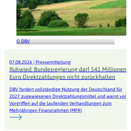
© DBV
© DBV
Herzlich Willkommen beim Deutschen
07.08.2026
|
Pressemitteilung
Rukwied: Bundesregierung darf 541 Millionen
Bauernband e.V.
Euro Direktzahlungen nicht zurückhalten
Wir sind die Stimme der Bauernfamilien in Deutschland.
DBV fordert vollständige Nutzung der Deutschland für
2027 zugewiesenen Direktzahlungsmittel und warnt vor
Vorgriffen auf die laufenden Verhandlungen zum
Mehrjährigen Finanzrahmen (MFR)