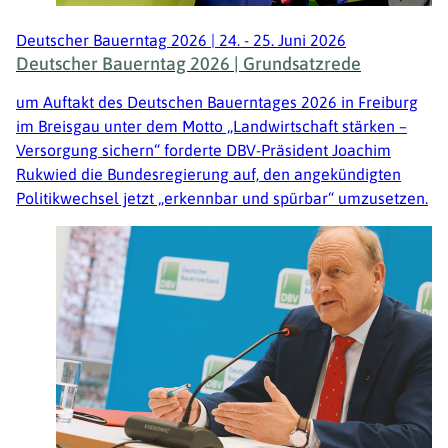
Deutscher Bauerntag 2026 | 24. - 25. Juni 2026
Deutscher Bauerntag 2026 | Grundsatzrede
um Auftakt des Deutschen Bauerntages 2026 in Freiburg
im Breisgau unter dem Motto „Landwirtschaft stärken –
Versorgung sichern“ forderte DBV-Präsident Joachim
Rukwied die Bundesregierung auf, den angekündigten
Politikwechsel jetzt „erkennbar und spürbar“ umzusetzen.