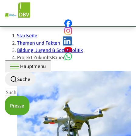
Hauptnavigation
Direkt
zum
Inhalt
Pfadnavigation
Startseite
Themen und Fakten
Bildung, Jugend & Sozialpolitik
Projekt ZukunftsBauer
Hauptmenü
Suche
Presse