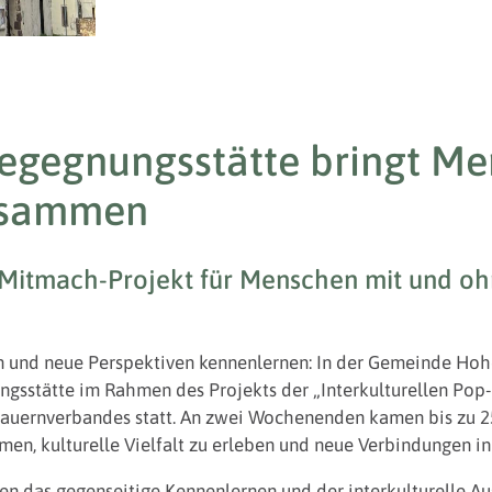
Begegnungsstätte bringt Me
usammen
t Mitmach-Projekt für Menschen mit und o
n und neue Perspektiven kennenlernen: In der Gemeinde Hoh
ungsstätte im Rahmen des Projekts der „Interkulturellen Po
Bauernverbandes statt. An zwei Wochenenden kamen bis zu 2
en, kulturelle Vielfalt zu erleben und neue Verbindungen i
en das gegenseitige Kennenlernen und der interkulturelle Au