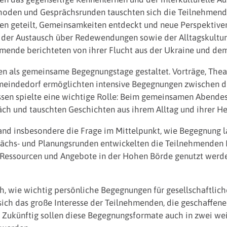
thoden und Gesprächsrunden tauschten sich die Teilnehmend
n geteilt, Gemeinsamkeiten entdeckt und neue Perspektiven
 der Austausch über Redewendungen sowie der Alltagskultur
mende berichteten von ihrer Flucht aus der Ukraine und de
 als gemeinsame Begegnungstage gestaltet. Vorträge, Theat
meindedorf ermöglichten intensive Begegnungen zwischen 
ssen spielte eine wichtige Rolle: Beim gemeinsamen Abend
ch und tauschten Geschichten aus ihrem Alltag und ihrer He
 insbesondere die Frage im Mittelpunkt, wie Begegnung la
ächs- und Planungsrunden entwickelten die Teilnehmenden I
Ressourcen und Angebote in der Hohen Börde genutzt werde
h, wie wichtig persönliche Begegnungen für gesellschaftli
e sich das große Interesse der Teilnehmenden, die geschaffe
. Zukünftig sollen diese Begegnungsformate auch in zwei w