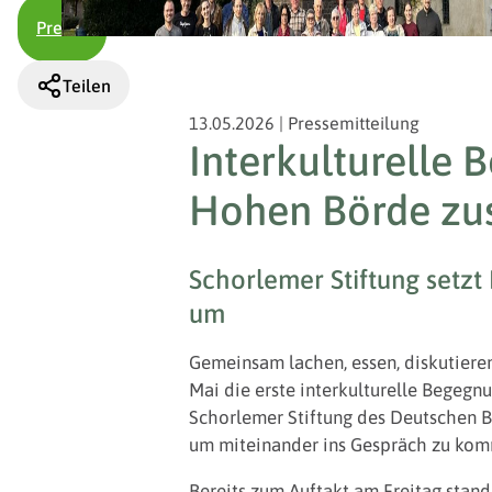
Presse
Teilen
13.05.2026
|
Pressemitteilung
Interkulturelle 
Hohen Börde z
Schorlemer Stiftung setz
um
Gemeinsam lachen, essen, diskutiere
Mai die erste interkulturelle Begegn
Schorlemer Stiftung des Deutschen 
um miteinander ins Gespräch zu komm
Bereits zum Auftakt am Freitag stand