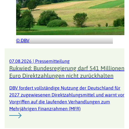
© DBV
© DBV
Herzlich Willkommen beim Deutschen
07.08.2026
|
Pressemitteilung
Rukwied: Bundesregierung darf 541 Millionen
Bauernband e.V.
Euro Direktzahlungen nicht zurückhalten
Wir sind die Stimme der Bauernfamilien in Deutschland.
DBV fordert vollständige Nutzung der Deutschland für
2027 zugewiesenen Direktzahlungsmittel und warnt vor
Vorgriffen auf die laufenden Verhandlungen zum
Mehrjährigen Finanzrahmen (MFR)