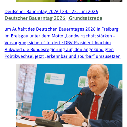
Deutscher Bauerntag 2026 | 24. - 25. Juni 2026
Deutscher Bauerntag 2026 | Grundsatzrede
um Auftakt des Deutschen Bauerntages 2026 in Freiburg
im Breisgau unter dem Motto „Landwirtschaft stärken –
Versorgung sichern“ forderte DBV-Präsident Joachim
Rukwied die Bundesregierung auf, den angekündigten
Politikwechsel jetzt „erkennbar und spürbar“ umzusetzen.